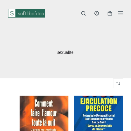
P
a
s
s
e
r
a
u
c
sexualite
o
n
t
e
n
u