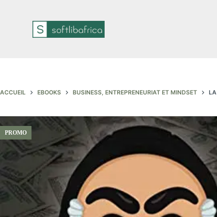
P
a
s
s
e
r
a
u
c
o
ACCUEIL
EBOOKS
BUSINESS, ENTREPRENEURIAT ET MINDSET
LA
n
t
e
n
u
PROMO