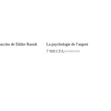
 vaccins de Didier Raoult
La psychologie de l’argent
7 900
CFA
16 000
CFA