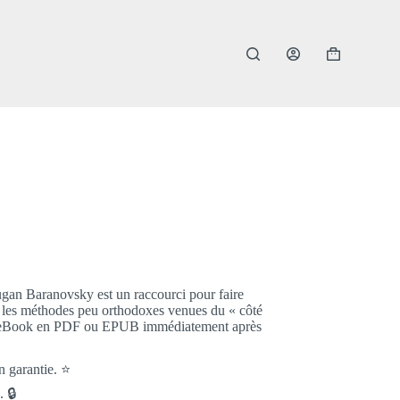
an Baranovsky est un raccourci pour faire
nt les méthodes peu orthodoxes venues du « côté
re eBook en PDF ou EPUB immédiatement après
n garantie. ⭐️
 🔒