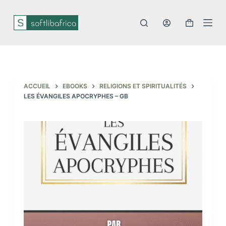
P
a
s
s
e
r
a
u
c
ACCUEIL
EBOOKS
RELIGIONS ET SPIRITUALITÉS
o
LES ÉVANGILES APOCRYPHES – GB
n
t
e
n
u