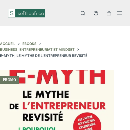
P
a
s
s
e
r
a
u
ACCUEIL
EBOOKS
c
BUSINESS, ENTREPRENEURIAT ET MINDSET
o
E-MYTH, LE MYTHE DE L’ENTREPRENEUR REVISITÉ
n
t
e
n
u
PROMO